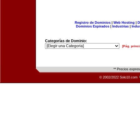
Registro de Dominios
|
Web Hosting
|
D
Dominios Expirados
|
Industrias
|
Indu
Categorías de Dominio:
[Pág. princi
** Precios expre
© 2002/2022 Solo10.com