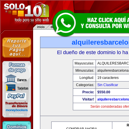
alquileresbarcel
El dueño de este dominio lo ha
Mayusculas:
ALQUILERESBAR
Minusculas:
alquileresbarcelon
Longitud:
19 caracteres
Categorias:
Sin Clasificar
Precio:
$550.00
Visitar!
alquileresbarcelon
Serán consideradas ofer
R