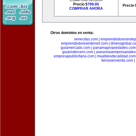
COMPRAR AHORA
Precio $
799.00
Precio 
COMPRAR AHORA
Otros dominios en venta:
venecitas.com
|
emprendedoresindep
emprendedoresinternet.com
|
dineroglobal.c
guiamercado.com
|
panamapropiedades.com
guiariotercero.com
|
asesoriasempresariale
empresapublicitaria.com
|
mueblesdecalidad.com
tierrasenventa.com
|