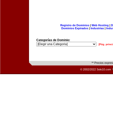
Registro de Dominios
|
Web Hosting
|
D
Dominios Expirados
|
Industrias
|
Indu
Categorías de Dominio:
[Pág. princi
** Precios expre
© 2002/2022 Solo10.com