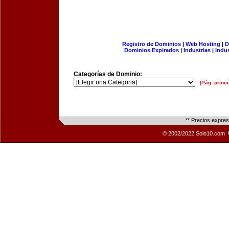
Registro de Dominios
|
Web Hosting
|
D
Dominios Expirados
|
Industrias
|
Indu
Categorías de Dominio:
[Pág. princi
** Precios expre
© 2002/2022 Solo10.com