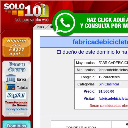
fabricadebicicle
El dueño de este dominio lo ha
Mayusculas:
FABRICADEBICIC
Minusculas:
fabricadebicicleta
Longitud:
19 caracteres
Categorias:
Sin Clasificar
Precio:
$1,500.00
Visitar!
fabricadebiciclet
Serán consideradas ofer
R