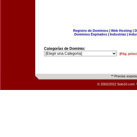
Registro de Dominios
|
Web Hosting
|
D
Dominios Expirados
|
Industrias
|
Indu
Categorías de Dominio:
[Pág. princi
** Precios expre
© 2002/2022 Solo10.com