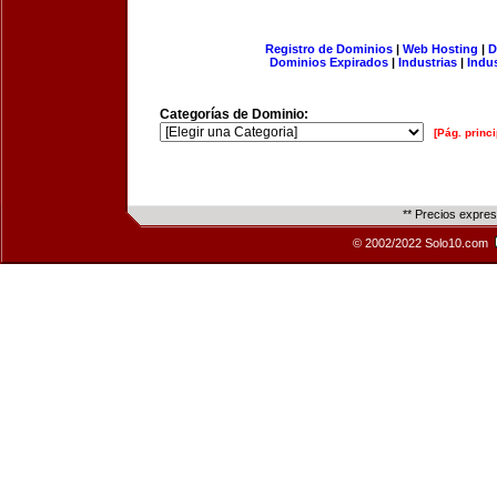
Registro de Dominios
|
Web Hosting
|
D
Dominios Expirados
|
Industrias
|
Indu
Categorías de Dominio:
[Pág. princi
** Precios expre
© 2002/2022 Solo10.com